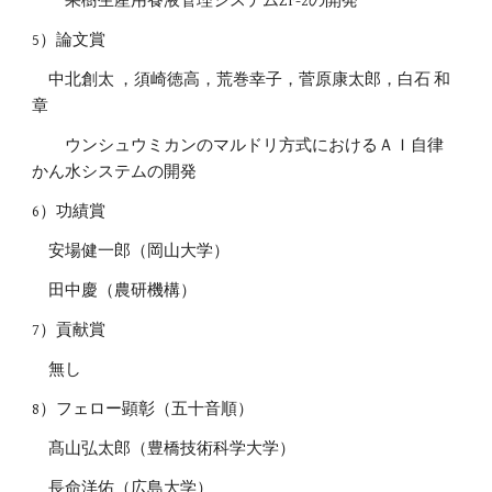
果樹生産用養液管理システムZF-2の開発
5）論文賞
中北創太 ，須崎徳高，荒巻幸子，菅原康太郎，白石 和
章
ウンシュウミカンのマルドリ方式におけるＡＩ自律
かん水システムの開発
6）功績賞
安場健一郎（岡山大学）
田中慶（農研機構）
7）貢献賞
無し
8）フェロー顕彰（五十音順）
髙山弘太郎（豊橋技術科学大学）
長命洋佑（広島大学）