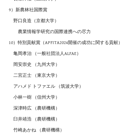
9）新農林社国際賞
野口良造（京都大学）
農業情報学研究の国際連携への尽力
10）特別貢献賞（APFITA2024開催の成功に関する貢献）
亀岡孝治 （一般社団法人ALFAE）
岡安崇史 （九州大学）
二宮正士 （東京大学）
アハメド トファエル （筑波大学）
小林一樹 （信州大学）
深津時広 （農研機構）
臼井靖浩 （農研機構）
竹崎あかね （農研機構）