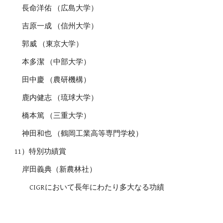
長命洋佑 （広島大学）
吉原一成 （信州大学）
郭威 （東京大学）
本多潔 （中部大学）
田中慶 （農研機構）
鹿内健志 （琉球大学）
橋本篤 （三重大学）
神田和也 （鶴岡工業高等専門学校）
11）特別功績賞
岸田義典（新農林社）
CIGRにおいて長年にわたり多大なる功績