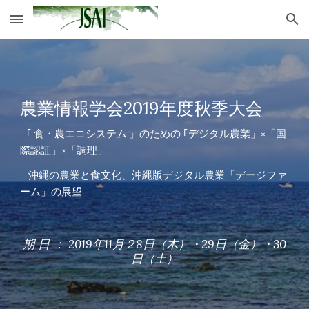
Skip to main content
Skip to navigation
農業情報学会2019年度秋季大会
   ｢ 食・農エコシステム 」のための ｢デジタル農業」×「国
際認証」×「調理」
    沖縄の農業と食文化、沖縄版デジタル農業「デージファ
ーム」の展望
期 日 ： 2019年11月２8日（木）・29日（金）・30
日（土）