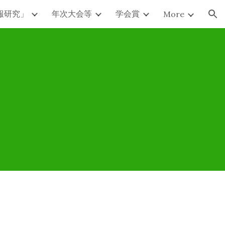
報研究」
年次大会等
学会賞
More
ion