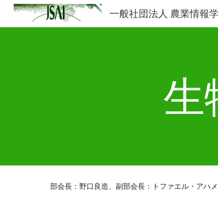
一般社団法人 農業情報
Sk
生
部会⻑：野⼝良造、副部会⻑：トファエル・アハメ