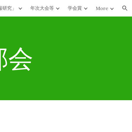
報研究」
年次大会等
学会賞
More
ion
部会